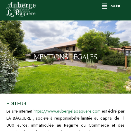
Aller
MENU
au
contenu
MENTIONS LÉGALES
EDITEUR
Le site internet
https://www.aubergelabaquere.com
est édité par
LA BAQUERE , société à responsabilité limitée au capital de 11
000 euros, immatriculée au Registre du Commerce et des