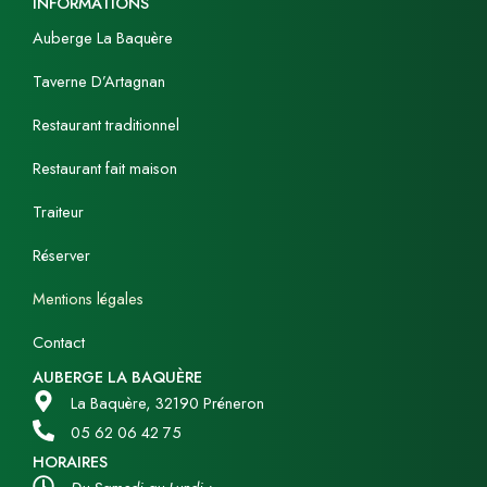
INFORMATIONS
e
t
Auberge La Baquère
b
a
o
g
Taverne D’Artagnan
o
r
k
a
Restaurant traditionnel
m
Restaurant fait maison
Traiteur
Réserver
Mentions légales
Contact
AUBERGE LA BAQUÈRE
La Baquère, 32190 Préneron
05 62 06 42 75
HORAIRES